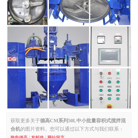
获取更多关于
德高CM系列50L中小批量容积式搅拌混
合机
的图片资料。您可以通过以下方式与我们联系：
|
|
致电德高
发邮件
网站留言