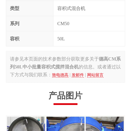
类型
容积式混合机
系列
CM50
容积
50L
请参见本页面的
技术参数部分
获取更多关于
德高CM系
列50L中小批量容积式搅拌混合机
的信息。或者通过以
下方式与我们联系：
|
|
致电德高
发邮件
网站留言
产品图片