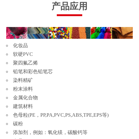
产品应用
化妆品
软硬PVC
聚四氟乙烯
铅笔和彩色铅笔芯
染料精矿
粉末涂料
金属化合物
建筑材料
色母粒(PE，PP,PA,PVC,PS,ABS,TPE,EPS等)
碳粉
添加剂，例如：氧化镁，碳酸钙等