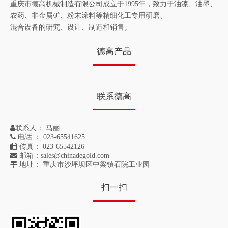
重庆市德高机械制造有限公司成立于1995年，致力于油漆、油墨、
农药、非金属矿、粉末涂料等精细化工专用研磨、
混合设备的研究、设计、制造和销售。
德高产品
联系德高
德高CM系列300L粉末涂料生产容积式混合机
德高CM系列150L容积式混合机粉末涂料生产设备
联系人：
马丽

电话 ： 023-65541625

传真： 023-65542126

邮箱：
sales@chinadegold.com

地址： 重庆市沙坪坝区中梁镇石院工业园
扫一扫