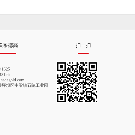
联系德高
扫一扫
41625
2126
inadegold.com
沙坪坝区中梁镇石院工业园