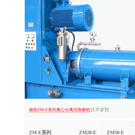
技术参数
德高ZM-E系列离心分离式珠磨机
ZM-E系列
ZM20-E
ZM50-E