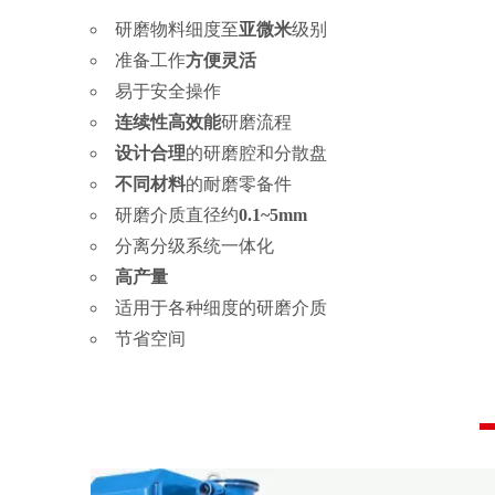
研磨物料细度至
亚微米
级别
准备工作
方便灵活
易于安全操作
连续性高效能
研磨流程
设计合理
的研磨腔和分散盘
不同材料
的耐磨零备件
研磨介质直径约
0.1~5mm
分离分级系统一体化
高产量
适用于各种细度的研磨介质
节省空间