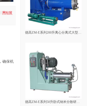
|
网站留
德高ZM-E系列200升离心分离式大型珠（砂）磨机
，确保机
德高ZM-E系列50升卧式纳米分散研磨珠磨机