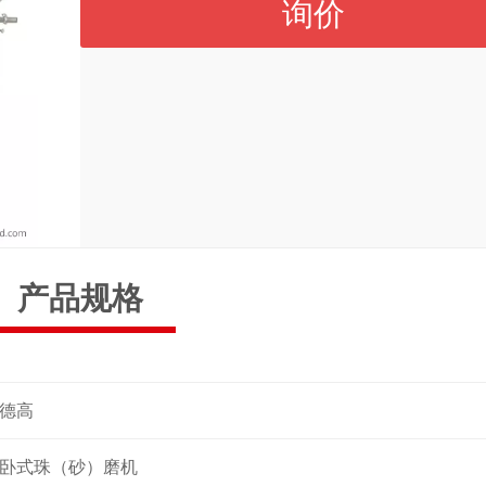
询价
产品规格
德高
卧式珠（砂）磨机