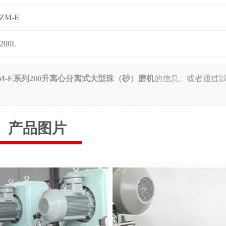
ZM-E
200L
M-E系列200升离心分离式大型珠（砂）磨机
的信息。或者通过
产品图片