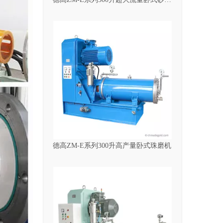
德高ZM-E系列300升高产量卧式珠磨机