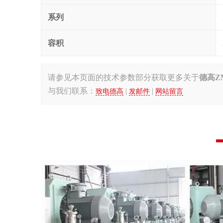
系列
容积
请参见本页面的
技术参数部分
获取更多关于
德高Z
与我们联系：
|
|
致电德高
发邮件
网站留言