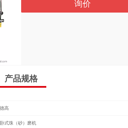
询价
产品规格
德高
卧式珠（砂）磨机