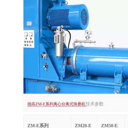
技术参数
德高ZM-E系列离心分离式珠磨机
ZM-E系列
ZM20-E
ZM50-E