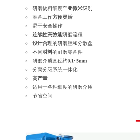
研磨物料细度至
亚微米
级别
准备工作
方便灵活
易于安全操作
连续性高效能
研磨流程
设计合理
的研磨腔和分散盘
不同材料
的耐磨零备件
研磨介质直径约
0.1~5mm
分离分级系统一体化
高产量
适用于各种细度的研磨介质
节省空间